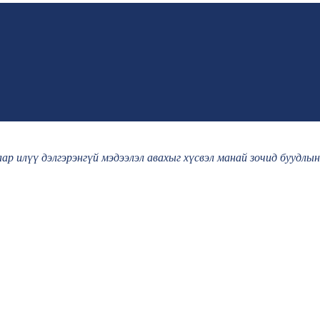
р илүү дэлгэрэнгүй мэдээлэл авахыг хүсвэл манай зочид буудлы