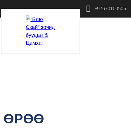
+97670100505
 ӨРӨӨ