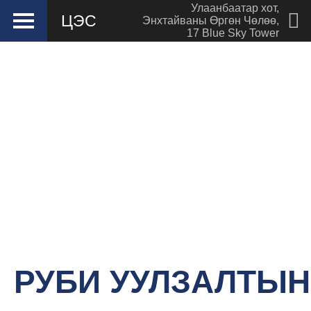
Улаанбаатар хот
,
ЦЭС
Энхтайваны Өргөн Чөлөө
,
17 Blue Sky Tower
Hotel management software
РУБИ УУЛЗАЛТЫН