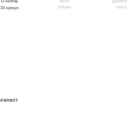
U хэлбэр
Эргэн
Дөрвөл
тойрон
ширэ
10 хүмүүс
нгөлөлт