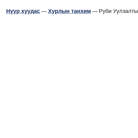
Нүүр хуудас
—
Хурлын танхим
—
Руби Уулзалты