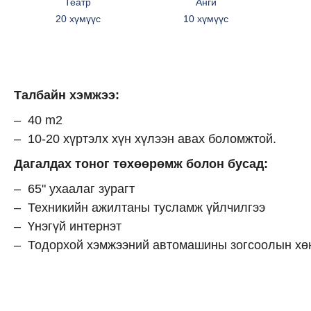
Театр
Анги
20 хүмүүс
10 хүмүүс
Талбайн хэмжээ:
40 m2
10-20 хүртэлх хүн хүлээн авах боломжтой.
Дагалдах тоног төхөөрөмж болон бусад:
65" ухаалаг зурагт
Техникийн ажилтаны тусламж үйлчилгээ
Үнэгүй интернэт
Тодорхой хэмжээний автомашины зогсоолын хө