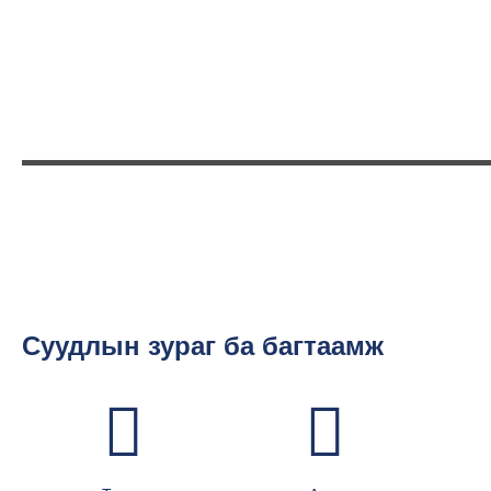
Суудлын зураг ба багтаамж