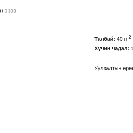
н өрөө
2
Талбай:
40 m
Хүчин чадал:
1
Уулзалтын өр