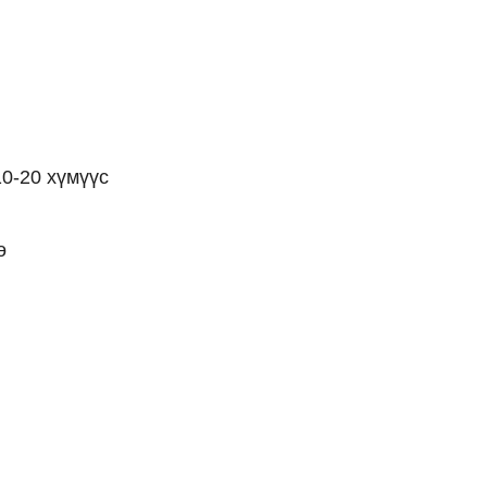
0-20 хүмүүс
өө