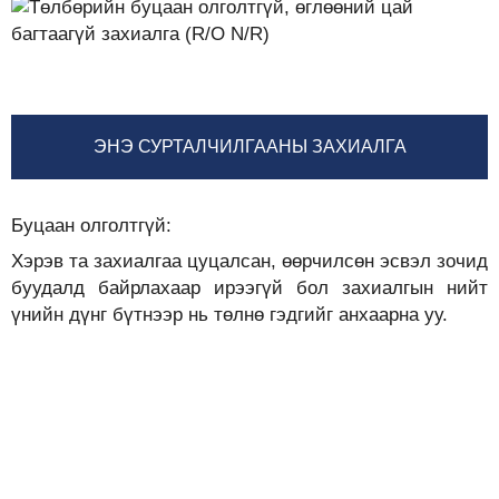
ЭНЭ СУРТАЛЧИЛГААНЫ ЗАХИАЛГА
Буцаан олголтгүй:
Хэрэв та захиалгаа цуцалсан, өөрчилсөн эсвэл зочид
буудалд байрлахаар ирээгүй бол захиалгын нийт
үнийн дүнг бүтнээр нь төлнө гэдгийг анхаарна уу.