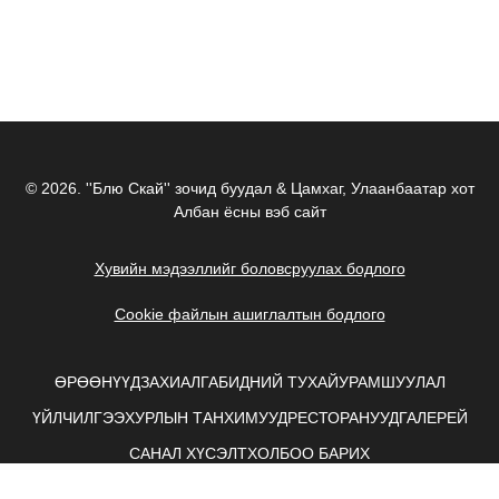
© 2026.
''Блю Скай'' зочид буудал & Цамхаг, Улаанбаатар хот
Албан ёсны вэб сайт
Хувийн мэдээллийг боловсруулах бодлого
Cookie файлын ашиглалтын бодлого
ӨРӨӨНҮҮД
ЗАХИАЛГА
БИДНИЙ ТУХАЙ
УРАМШУУЛАЛ
ҮЙЛЧИЛГЭЭ
ХУРЛЫН ТАНХИМУУД
РЕСТОРАНУУД
ГАЛЕРЕЙ
САНАЛ ХҮСЭЛТ
ХОЛБОО БАРИХ