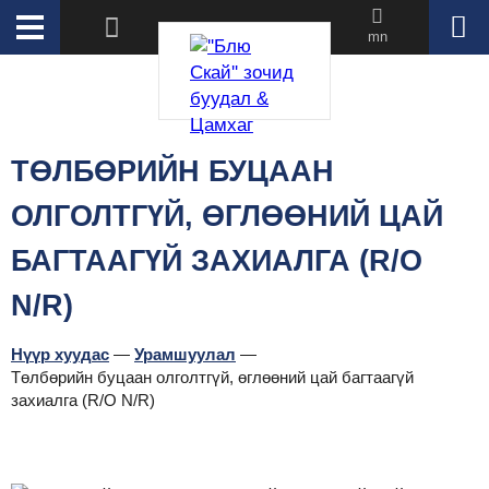
mn
ТӨЛБӨРИЙН БУЦААН
ОЛГОЛТГҮЙ, ӨГЛӨӨНИЙ ЦАЙ
БАГТААГҮЙ ЗАХИАЛГА (R/O
N/R)
Нүүр хуудас
—
Урамшуулал
—
Төлбөрийн буцаан олголтгүй, өглөөний цай багтаагүй
захиалга (R/O N/R)